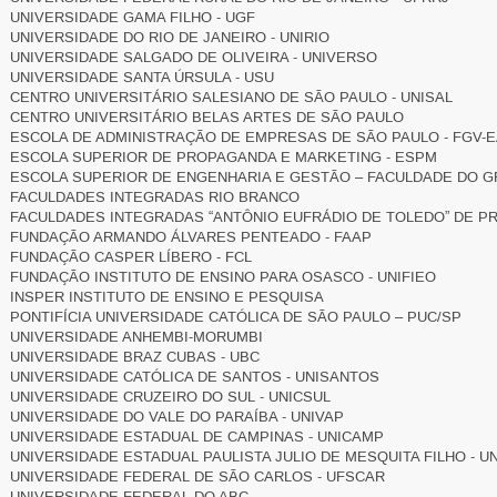
UNIVERSIDADE GAMA FILHO - UGF
UNIVERSIDADE DO RIO DE JANEIRO - UNIRIO
UNIVERSIDADE SALGADO DE OLIVEIRA - UNIVERSO
UNIVERSIDADE SANTA ÚRSULA - USU
CENTRO UNIVERSITÁRIO SALESIANO DE SÃO PAULO - UNISAL
CENTRO UNIVERSITÁRIO BELAS ARTES DE SÃO PAULO
ESCOLA DE ADMINISTRAÇÃO DE EMPRESAS DE SÃO PAULO - FGV-
ESCOLA SUPERIOR DE PROPAGANDA E MARKETING - ESPM
ESCOLA SUPERIOR DE ENGENHARIA E GESTÃO – FACULDADE DO 
FACULDADES INTEGRADAS RIO BRANCO
FACULDADES INTEGRADAS “ANTÔNIO EUFRÁDIO DE TOLEDO” DE P
FUNDAÇÃO ARMANDO ÁLVARES PENTEADO - FAAP
FUNDAÇÃO CASPER LÍBERO - FCL
FUNDAÇÃO INSTITUTO DE ENSINO PARA OSASCO - UNIFIEO
INSPER INSTITUTO DE ENSINO E PESQUISA
PONTIFÍCIA UNIVERSIDADE CATÓLICA DE SÃO PAULO – PUC/SP
UNIVERSIDADE ANHEMBI-MORUMBI
UNIVERSIDADE BRAZ CUBAS - UBC
UNIVERSIDADE CATÓLICA DE SANTOS - UNISANTOS
UNIVERSIDADE CRUZEIRO DO SUL - UNICSUL
UNIVERSIDADE DO VALE DO PARAÍBA - UNIVAP
UNIVERSIDADE ESTADUAL DE CAMPINAS - UNICAMP
UNIVERSIDADE ESTADUAL PAULISTA JULIO DE MESQUITA FILHO - U
UNIVERSIDADE FEDERAL DE SÃO CARLOS - UFSCAR
UNIVERSIDADE FEDERAL DO ABC