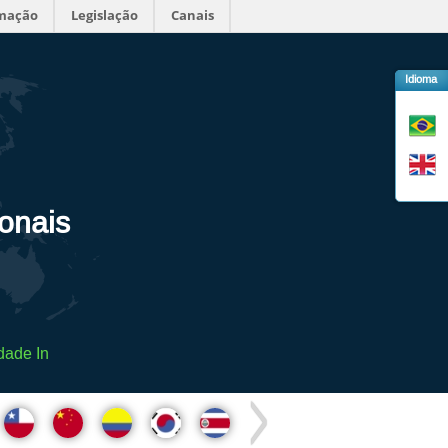
rmação
Legislação
Canais
Idioma
ionais
dade In