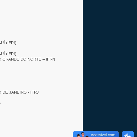
Í (IFPI)
Í (IFPI)
O GRANDE DO NORTE – IFRN
 DE JANEIRO - IFRJ
O