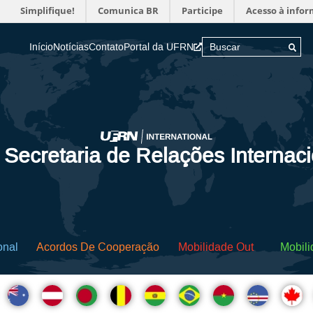
Simplifique!
Comunica BR
Participe
Acesso à info
Início
Notícias
Contato
Portal da UFRN
 Secretaria de Relações Internac
onal
Acordos De Cooperação
Mobilidade Out
Mobili