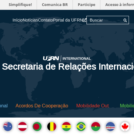
Simplifique!
Comunica BR
Participe
Acesso à info
Início
Notícias
Contato
Portal da UFRN
 Secretaria de Relações Internac
onal
Acordos De Cooperação
Mobilidade Out
Mobili