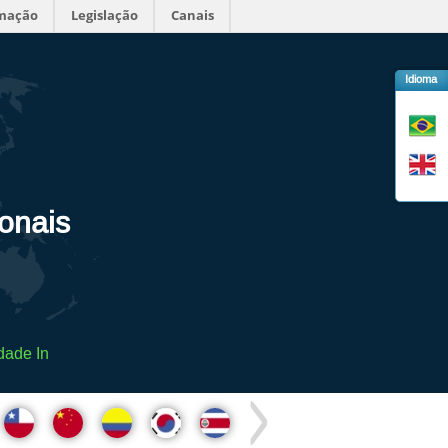
rmação
Legislação
Canais
Idioma
ionais
dade In