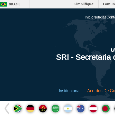
Simplifique!
Comun
BRASIL
Início
Notícias
Cont
SRI - Secretaria
Institucional
Acordos De C