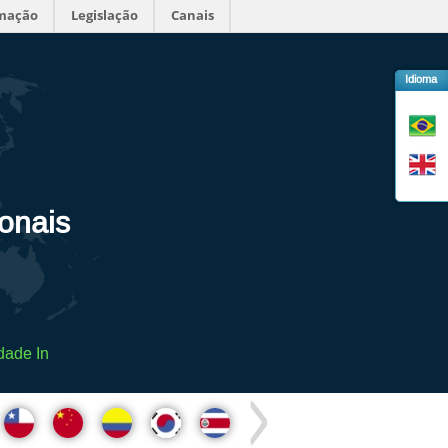
rmação
Legislação
Canais
Idioma
ionais
dade In