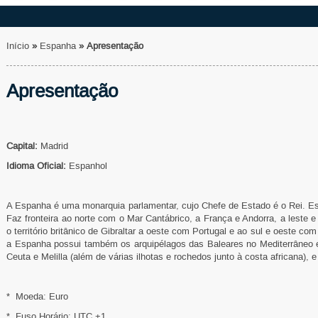
Início
»
Espanha
»
Apresentação
Apresentação
Capital:
Madrid
Idioma Oficial:
Espanhol
A Espanha é uma monarquia parlamentar, cujo Chefe de Estado é o Rei. Est
Faz fronteira ao norte com o Mar Cantábrico, a França e Andorra, a leste 
o território britânico de Gibraltar a oeste com Portugal e ao sul e oeste co
a Espanha possui também os arquipélagos das Baleares no Mediterrâneo e
Ceuta e Melilla (além de várias ilhotas e rochedos junto à costa africana), 
* Moeda: Euro
* Fuso Horário: UTC +1