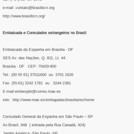
e-mail: contato@brasilbcn.org
http://www.brasilbcn.org/
Embaixada e Consulados estrangeiros no Brasil:
Embaixada da Espanha em Brasilia - DF
SES Av. das Nações, Q. 811, Lt. 44.
Brasilia - DF CEP: 70429-900
Tel:: (00 55 61) 37011600 ou 3701 1626
Fax: (55-61) 3242 1781 ou 3244 2381
E-mail:embespbr@correo.mae.es
site: http://www.mae.es/embajadas/brasilia/es/home
Consulado General da Espanha em São Paulo – SP
Av.Brasil, 948 ( entrada pela Rua Canadá, 424)
Jardim América -São Paulo -SP