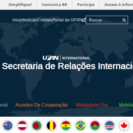
Simplifique!
Comunica BR
Participe
Acesso à info
Início
Notícias
Contato
Portal da UFRN
 Secretaria de Relações Internac
onal
Acordos De Cooperação
Mobilidade Out
Mobili