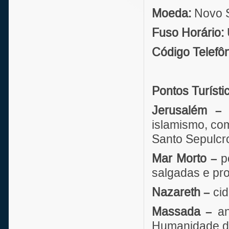
Moeda:
Novo S
Fuso Horário:
Código Telefôn
Pontos Turísti
Jerusalém –
c
islamismo, co
Santo Sepulcr
Mar Morto –
po
salgadas e pro
Nazareth –
cid
Massada –
an
Humanidade 