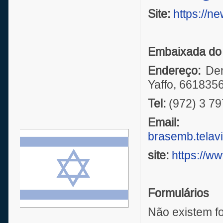
Site:
https://ne
Embaixada do 
Endereço:
Der
Yaffo, 661835
Tel:
(972) 3 7
Email:
brasemb.telav
site:
https://w
Formulários
Não existem fo