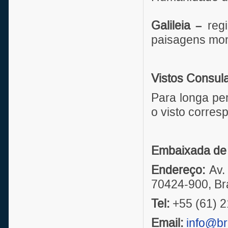
Galileia –
regi
paisagens mo
Vistos Consul
Para longa per
o visto corres
Embaixada de I
Endereço:
Av. 
70424-900, Bra
Tel:
+55 (61) 
Email:
info@bra