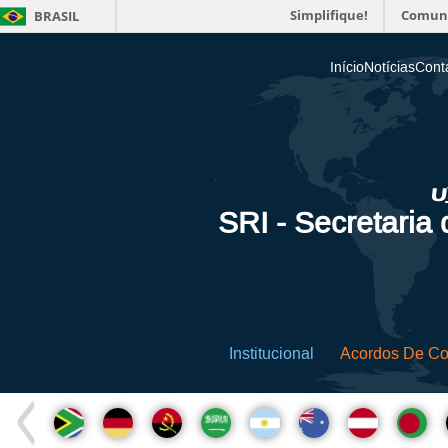
Simplifique!
Comun
BRASIL
Início
Notícias
Cont
SRI - Secretaria
Institucional
Acordos De C