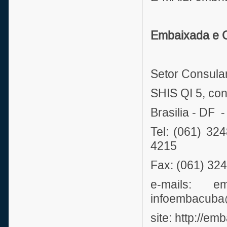
Embaixada e C
Setor Consula
SHIS QI 5, con
Brasilia - DF
Tel: (061) 
4215
Fax: (061) 32
e-mails: em
infoembacuba
site: http://e