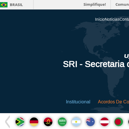
Simplifique!
Comun
BRASIL
Início
Notícias
Cont
SRI - Secretaria
Institucional
Acordos De C