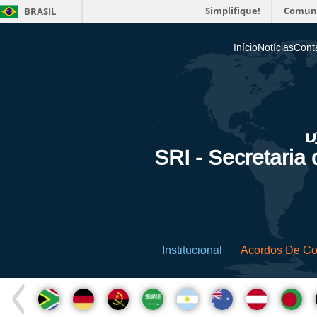
Simplifique!
Comun
BRASIL
Início
Notícias
Cont
SRI - Secretaria
Institucional
Acordos De C