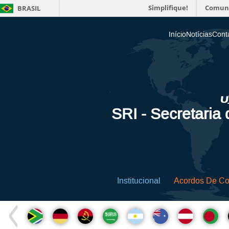
Simplifique!
Comun
BRASIL
Início
Notícias
Cont
SRI - Secretaria
Institucional
Acordos De C