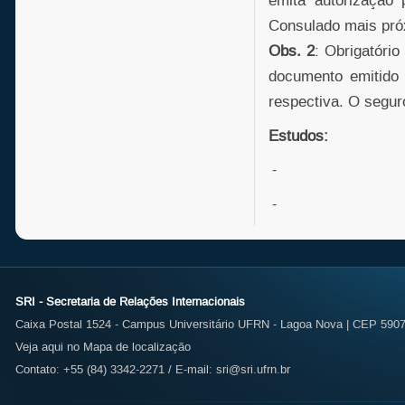
emita autorização 
Consulado mais pró
Obs. 2
: Obrigatóri
documento emitido 
respectiva. O seguro
Estudos:
-
-
SRI - Secretaria de Relações Internacionais
Caixa Postal 1524 - Campus Universitário UFRN - Lagoa Nova | CEP 59072
Veja aqui no Mapa de localização
Contato: +55 (84) 3342-2271 / E-mail:
sri@sri.ufrn.br