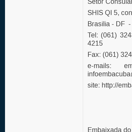
Setor Consula
SHIS QI 5, con
Brasilia - DF
Tel: (061) 
4215
Fax: (061) 32
e-mails: em
infoembacuba
site: http://e
Embaixada do 