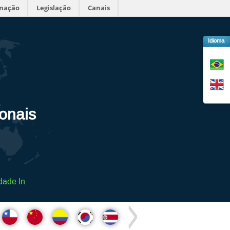
rmação
Legislação
Canais
Idioma
ionais
dade In