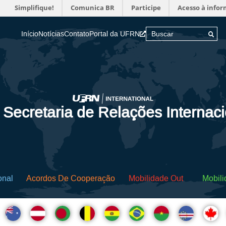
Simplifique!
Comunica BR
Participe
Acesso à info
Início
Notícias
Contato
Portal da UFRN
 Secretaria de Relações Internac
onal
Acordos De Cooperação
Mobilidade Out
Mobili