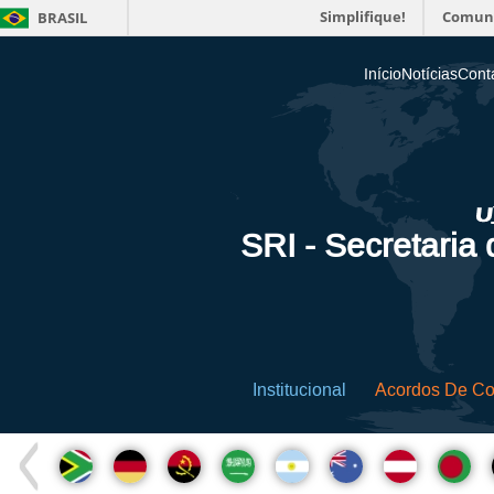
Simplifique!
Comun
BRASIL
Início
Notícias
Cont
SRI - Secretaria
Institucional
Acordos De C