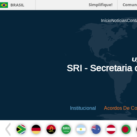
Simplifique!
Comun
BRASIL
Início
Notícias
Cont
SRI - Secretaria
Institucional
Acordos De C