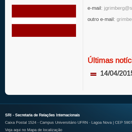
e-mail:
jgrimberg@s
outro e-mail:
grimbe
Últimas notíc
14/04/201
SRI - Secretaria de Relações Internacionais
Caixa Postal 1524 - Campus Universitário UFRN - Lagoa Nova | CEP 59072
Veja aqui no Mapa de localização