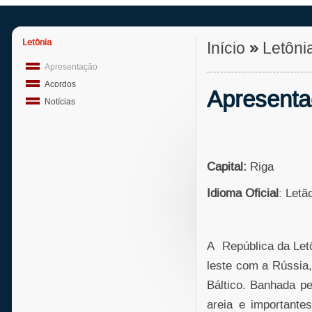
Letônia
Início
»
Letôni
Apresentação
Acordos
Apresent
Notícias
Capital:
Riga
Idioma Oficial
: Letã
A República da Letô
leste com a Rússia,
Báltico. Banhada pe
areia e importantes