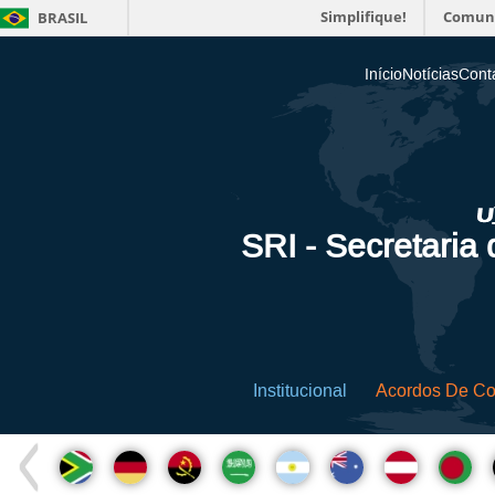
Simplifique!
Comun
BRASIL
Início
Notícias
Cont
SRI - Secretaria
Institucional
Acordos De C