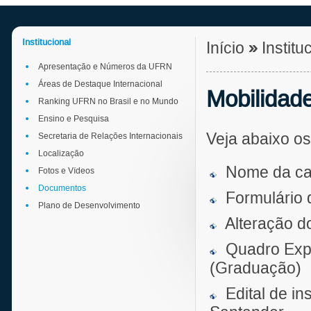
Institucional
Início
»
Institu
Apresentação e Números da UFRN
Áreas de Destaque Internacional
Mobilidad
Ranking UFRN no Brasil e no Mundo
Ensino e Pesquisa
Veja abaixo os
Secretaria de Relações Internacionais
Localização
Nome da cat
Fotos e Vídeos
Documentos
Formulário 
Plano de Desenvolvimento
Alteração d
Quadro Expl
(Graduação)
Edital de i