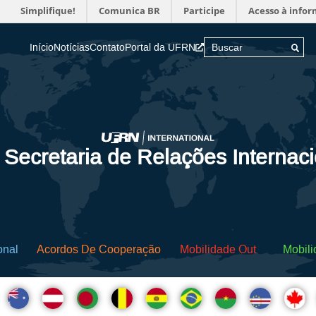
Simplifique!
Comunica BR
Participe
Acesso à info
Início
Notícias
Contato
Portal da UFRN
 Secretaria de Relações Internac
onal
Acordos De Cooperação
Mobilidade Out
Mobili