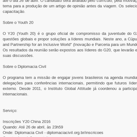
até o dia 26 de abril. O candidato será avaliado pelo currículo, pela motiva
tema para a produção de um artigo de opinião antes da viagem. Os selecio
capacitação.
Sobre o Youth 20
O Y20 (Youth 20) é o grupo oficial de compromisso da juventude do G2
questões globais e propor soluções a líderes mundiais. Neste ano, a Cúpu
and Partnership for an Inclusive World" (Inovação e Parceria para um Mundo
Os resultados da reunião serão expostos aos líderes do G20, que levarão 
suas discussões.
Sobre o Diplomacia Civil
O programa tem a missão de engajar jovens brasileiros na agenda mundia
delegações para conferências internacionais, permitindo que futuros líde
externo. Desde 2011, o Instituto Global Attitude já coordenou a parti
internacionais.
Serviço:
Inscrições Y20 China 2016
Quando: Até 26 de abril, às 23h59
Onde: Diplomacia Civil - diplomaciacivil.org.br/inscricoes