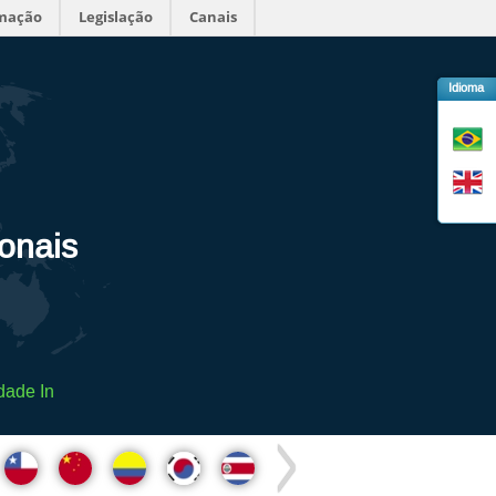
rmação
Legislação
Canais
Idioma
ionais
dade In