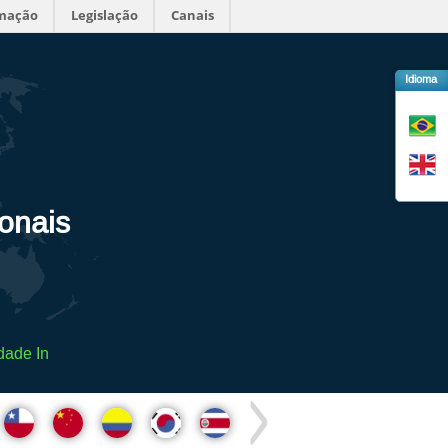
rmação
Legislação
Canais
Idioma
ionais
dade In