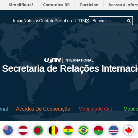
Simplifique!
Comunica BR
Participe
Acesso à info
Início
Notícias
Contato
Portal da UFRN
 Secretaria de Relações Internac
onal
Acordos De Cooperação
Mobilidade Out
Mobili