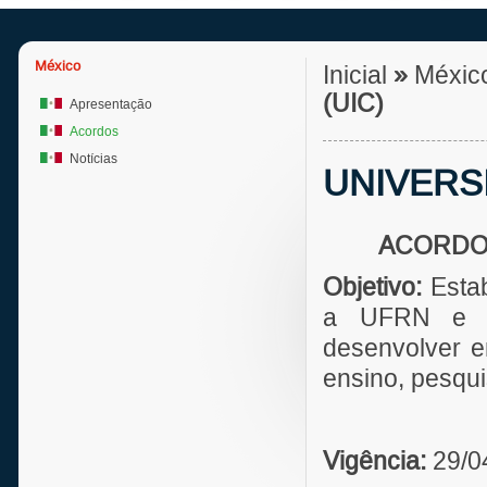
México
Inicial
»
Méxic
(UIC)
Apresentação
Acordos
Notícias
UNIVERS
ACORDO
Objetivo:
Estab
a UFRN e a
desenvolver e
ensino, pesqu
Vigência:
29/0