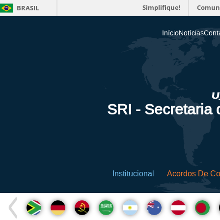
Simplifique!
Comun
BRASIL
Início
Notícias
Cont
SRI - Secretaria
Institucional
Acordos De C