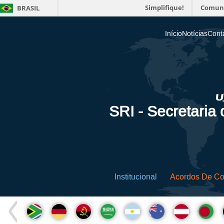
Simplifique!
Comun
BRASIL
Início
Notícias
Cont
SRI - Secretaria
Institucional
Acordos De C