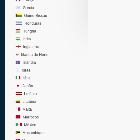
França
Grécia
Guiné-Bissau
Honduras
Hungria
Índia
Inglaterra
Irlanda do Norte
Islândia
Israel
Itália
Japão
Letônia
Lituânia
Malta
Marrocos
México
Moçambique