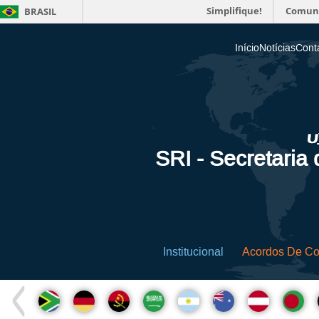
Simplifique!
Comun
BRASIL
Início
Notícias
Cont
SRI - Secretaria
Institucional
Acordos De C