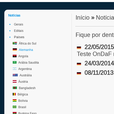
Notícias
Início
»
Notíci
Gerais
Editais
Fique por den
Países
África do Sul
22/05/2015
Alemanha
Teste OnDaF
Angola
24/03/2014
Arábia Saudita
Argentina
08/11/2013
Austrália
Áustria
Bangladesh
Bélgica
Bolívia
Brasil
Burkina Faso