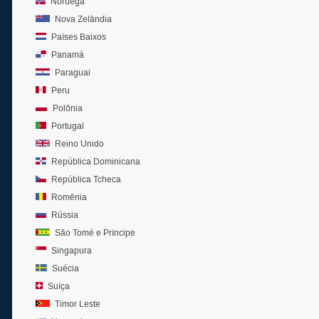
Noruega
Nova Zelândia
Países Baixos
Panamá
Paraguai
Peru
Polônia
Portugal
Reino Unido
República Dominicana
República Tcheca
Romênia
Rússia
São Tomé e Príncipe
Singapura
Suécia
Suíça
Timor Leste