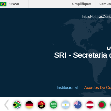
Simplifique!
Comun
BRASIL
Início
Notícias
Cont
SRI - Secretaria
Institucional
Acordos De C