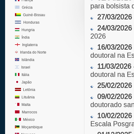
França
para bolsista 
Grécia
Guiné-Bissau
27/03/2026
Honduras
24/03/2026
Hungria
2026
Índia
Inglaterra
16/03/2026
Irlanda do Norte
doutoral na 
Islândia
11/03/2026
Israel
doutoral na 
Itália
Japão
25/02/2026
Letônia
09/02/2026
Lituânia
doutorado sa
Malta
Marrocos
10/02/2026
México
Escala Posgra
Moçambique