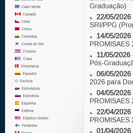
Graduação)
Cabo Verde
Canadá
22/05/2026
Chile
SRI/PPG (Pr
China
14/05/2026
Colombia
PROMISAES 
Coreia do Sul
Croácia
11/05/2026
Cuba
Pós-Graduaçã
Dinamarca
06/05/2026
Equador
2026 para Do
Escócia
Eslováquia
04/05/2026
Eslovênia
PROMISAES 
Espanha
22/04/2026
Estônia
Estados Unidos
PROMISAES 20
Finlândia
01/04/2026