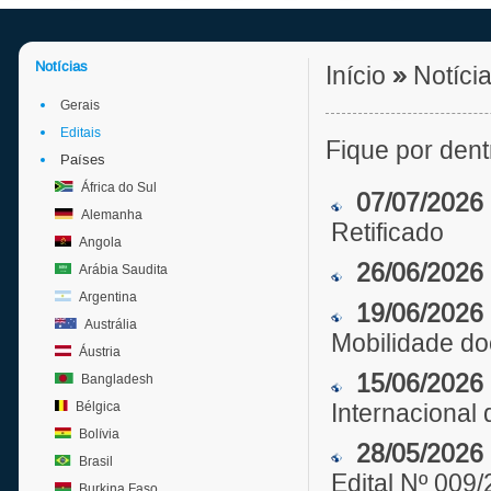
Notícias
Início
»
Notíci
Gerais
Editais
Fique por den
Países
África do Sul
07/07/2026
Alemanha
Retificado
Angola
26/06/2026
Arábia Saudita
Argentina
19/06/2026
Austrália
Mobilidade do
Áustria
15/06/2026
Bangladesh
Bélgica
Internacional
Bolívia
28/05/2026
Brasil
Edital Nº 009
Burkina Faso