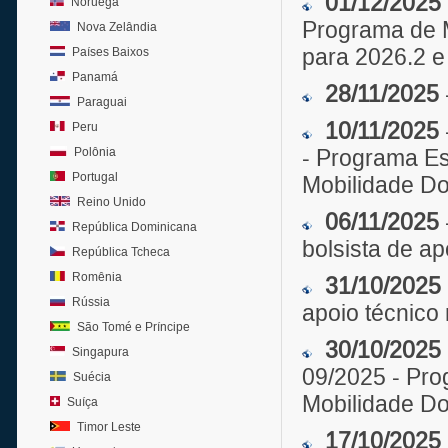
01/12/2025
Noruega
Programa de M
Nova Zelândia
Países Baixos
para 2026.2 e
Panamá
28/11/2025
Paraguai
10/11/2025
Peru
Polônia
- Programa Es
Portugal
Mobilidade Do
Reino Unido
06/11/2025
República Dominicana
bolsista de ap
República Tcheca
Romênia
31/10/2025
Rússia
apoio técnico 
São Tomé e Príncipe
30/10/2025
Singapura
09/2025 - Pro
Suécia
Mobilidade Do
Suíça
Timor Leste
17/10/2025