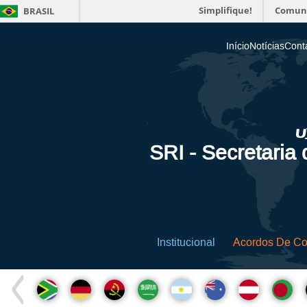
Simplifique!
Comun
BRASIL
Início
Notícias
Cont
SRI - Secretaria
Institucional
Acordos De C