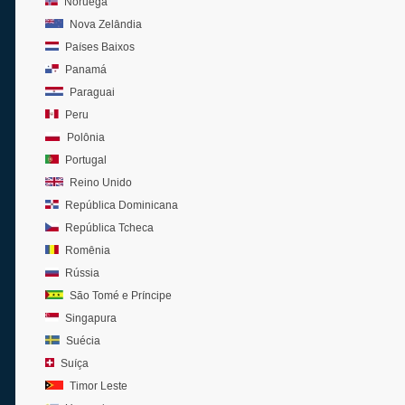
Noruega
Nova Zelândia
Países Baixos
Panamá
Paraguai
Peru
Polônia
Portugal
Reino Unido
República Dominicana
República Tcheca
Romênia
Rússia
São Tomé e Príncipe
Singapura
Suécia
Suíça
Timor Leste