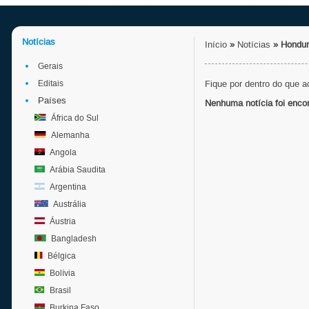
Notícias
Início
»
Notícias
»
Hondu
Gerais
Editais
Fique por dentro do que 
Países
Nenhuma notícia foi enco
África do Sul
Alemanha
Angola
Arábia Saudita
Argentina
Austrália
Áustria
Bangladesh
Bélgica
Bolívia
Brasil
Burkina Faso