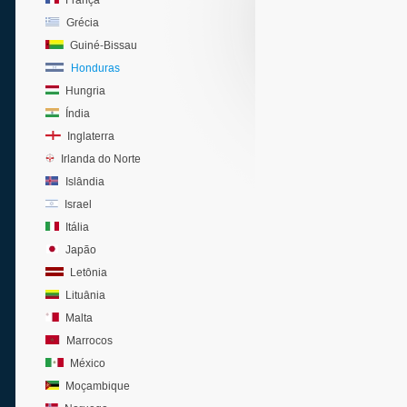
França
Grécia
Guiné-Bissau
Honduras
Hungria
Índia
Inglaterra
Irlanda do Norte
Islândia
Israel
Itália
Japão
Letônia
Lituânia
Malta
Marrocos
México
Moçambique