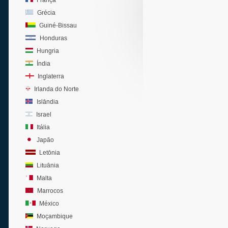
França
Grécia
Guiné-Bissau
Honduras
Hungria
Índia
Inglaterra
Irlanda do Norte
Islândia
Israel
Itália
Japão
Letônia
Lituânia
Malta
Marrocos
México
Moçambique