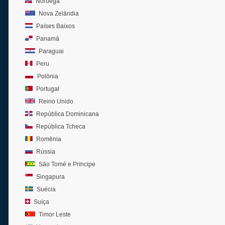
Noruega
Nova Zelândia
Países Baixos
Panamá
Paraguai
Peru
Polônia
Portugal
Reino Unido
República Dominicana
República Tcheca
Romênia
Rússia
São Tomé e Príncipe
Singapura
Suécia
Suíça
Timor Leste