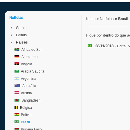
Notícias
Início
»
Notícias
»
Brasil
Gerais
Editais
Fique por dentro do que 
Países
28/11/2013
- Edital 
África do Sul
Alemanha
Angola
Arábia Saudita
Argentina
Austrália
Áustria
Bangladesh
Bélgica
Bolívia
Brasil
Burkina Faso