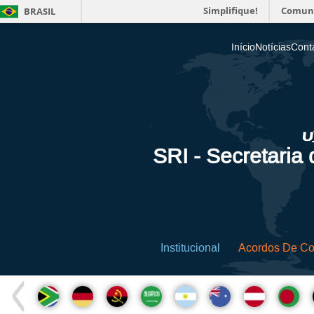
Simplifique!
Comun
BRASIL
Início
Notícias
Cont
SRI - Secretaria
Institucional
Acordos De C