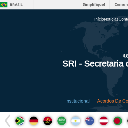
Simplifique!
Comun
BRASIL
Início
Notícias
Cont
SRI - Secretaria
Institucional
Acordos De C