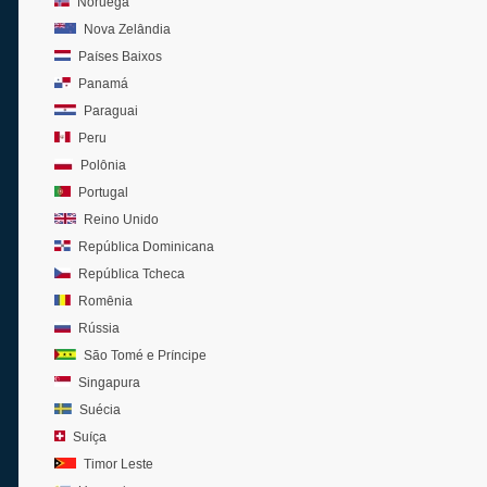
Noruega
Nova Zelândia
Países Baixos
Panamá
Paraguai
Peru
Polônia
Portugal
Reino Unido
República Dominicana
República Tcheca
Romênia
Rússia
São Tomé e Príncipe
Singapura
Suécia
Suíça
Timor Leste