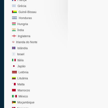
França
Grécia
Guiné-Bissau
Honduras
Hungria
Índia
Inglaterra
Irlanda do Norte
Islândia
Israel
Itália
Japão
Letônia
Lituânia
Malta
Marrocos
México
Moçambique