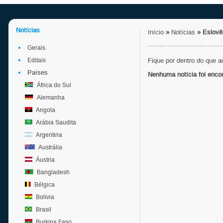
Notícias
Início
»
Notícias
»
Eslovê
Gerais
Editais
Fique por dentro do que 
Países
Nenhuma notícia foi enco
África do Sul
Alemanha
Angola
Arábia Saudita
Argentina
Austrália
Áustria
Bangladesh
Bélgica
Bolívia
Brasil
Burkina Faso