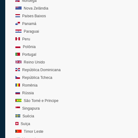
Noruega
Nova Zelândia
Países Baixos
Panamá
Paraguai
Peru
Polônia
Portugal
Reino Unido
República Dominicana
República Tcheca
Romênia
Rússia
São Tomé e Príncipe
Singapura
Suécia
Suíça
Timor Leste