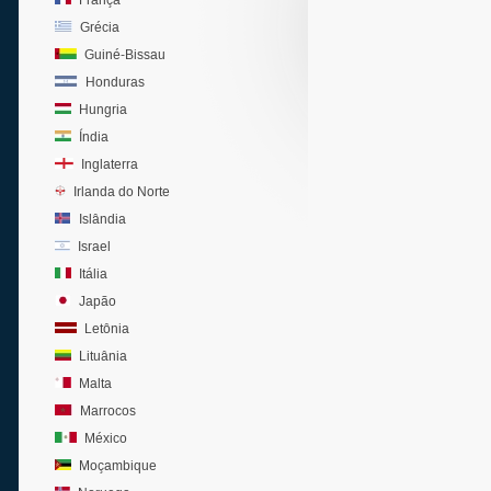
França
Grécia
Guiné-Bissau
Honduras
Hungria
Índia
Inglaterra
Irlanda do Norte
Islândia
Israel
Itália
Japão
Letônia
Lituânia
Malta
Marrocos
México
Moçambique