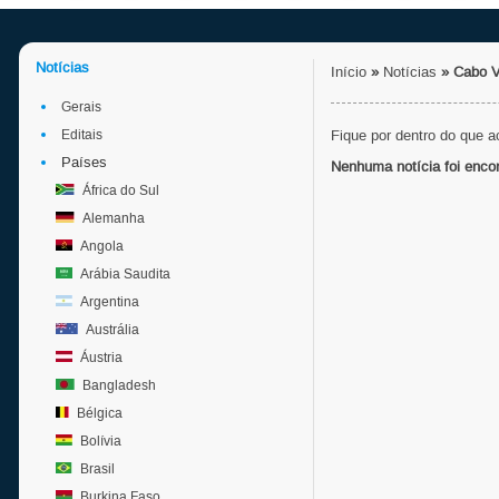
Notícias
Início
»
Notícias
»
Cabo V
Gerais
Editais
Fique por dentro do que 
Países
Nenhuma notícia foi enco
África do Sul
Alemanha
Angola
Arábia Saudita
Argentina
Austrália
Áustria
Bangladesh
Bélgica
Bolívia
Brasil
Burkina Faso