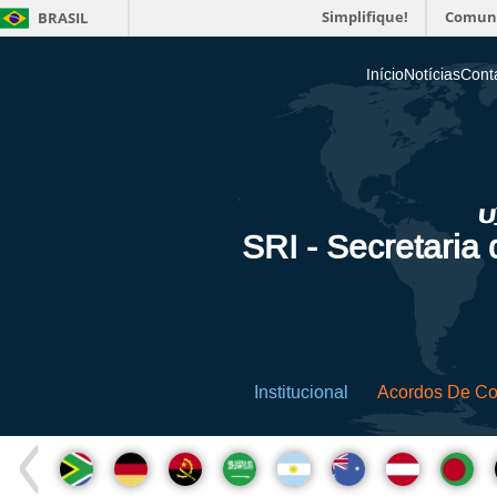
Simplifique!
Comun
BRASIL
Início
Notícias
Cont
SRI - Secretaria
Institucional
Acordos De C