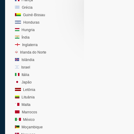
França
Grécia
Guiné-Bissau
Honduras
Hungria
Índia
Inglaterra
Irlanda do Norte
Islândia
Israel
Itália
Japão
Letônia
Lituânia
Malta
Marrocos
México
Moçambique