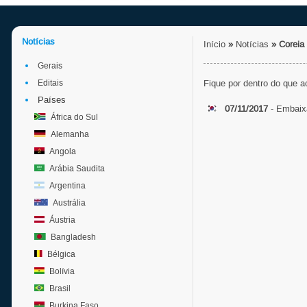
Notícias
Início
»
Notícias
»
Coreia
Gerais
Editais
Fique por dentro do que 
Países
07/11/2017
- Embaixa
África do Sul
Alemanha
Angola
Arábia Saudita
Argentina
Austrália
Áustria
Bangladesh
Bélgica
Bolívia
Brasil
Burkina Faso