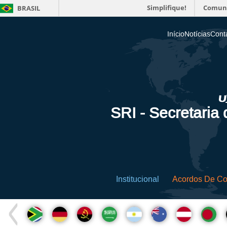
Simplifique!
Comun
BRASIL
Início
Notícias
Cont
SRI - Secretaria
Institucional
Acordos De C