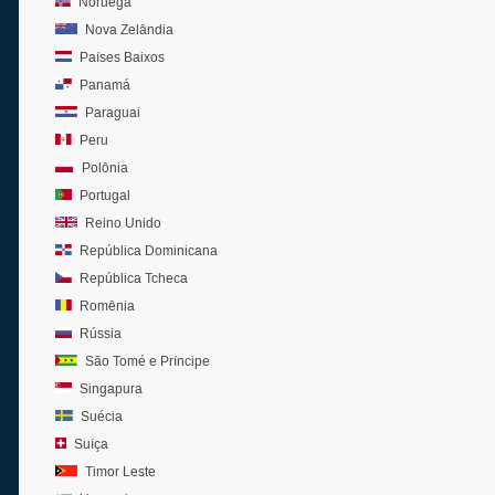
Noruega
Nova Zelândia
Países Baixos
Panamá
Paraguai
Peru
Polônia
Portugal
Reino Unido
República Dominicana
República Tcheca
Romênia
Rússia
São Tomé e Príncipe
Singapura
Suécia
Suíça
Timor Leste