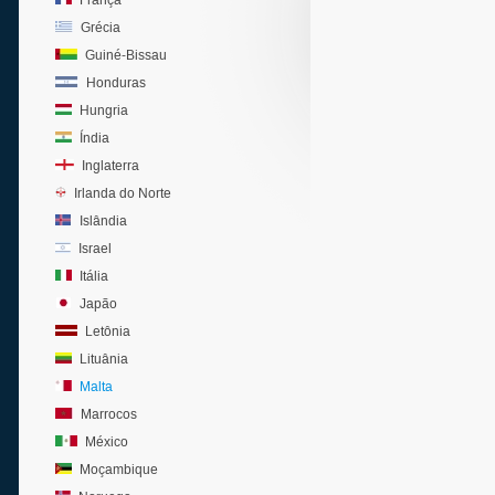
França
Grécia
Guiné-Bissau
Honduras
Hungria
Índia
Inglaterra
Irlanda do Norte
Islândia
Israel
Itália
Japão
Letônia
Lituânia
Malta
Marrocos
México
Moçambique