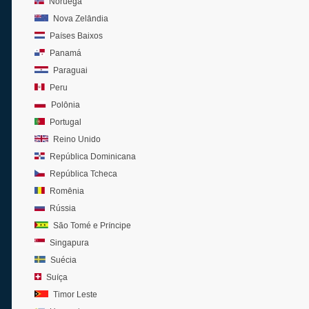
Noruega
Nova Zelândia
Países Baixos
Panamá
Paraguai
Peru
Polônia
Portugal
Reino Unido
República Dominicana
República Tcheca
Romênia
Rússia
São Tomé e Príncipe
Singapura
Suécia
Suíça
Timor Leste