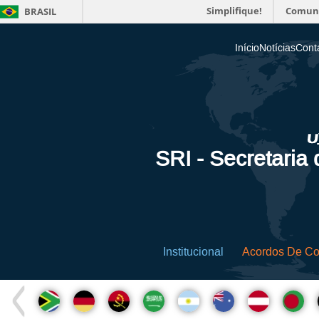
Simplifique!
Comun
BRASIL
Início
Notícias
Cont
SRI - Secretaria
Institucional
Acordos De C