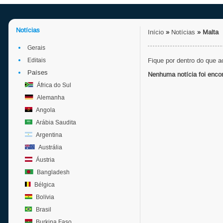
Notícias
Início
»
Notícias
»
Malta
Gerais
Editais
Fique por dentro do que 
Países
Nenhuma notícia foi enco
África do Sul
Alemanha
Angola
Arábia Saudita
Argentina
Austrália
Áustria
Bangladesh
Bélgica
Bolívia
Brasil
Burkina Faso