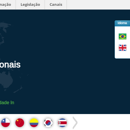
rmação
Legislação
Canais
Idioma
ionais
dade In