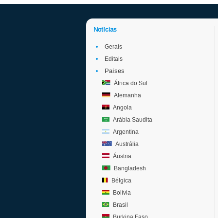
Notícias
Gerais
Editais
Países
África do Sul
Alemanha
Angola
Arábia Saudita
Argentina
Austrália
Áustria
Bangladesh
Bélgica
Bolívia
Brasil
Burkina Faso