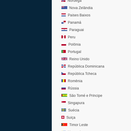
Noruega
Nova Zelândia
Países Baixos
Panamá
Paraguai
Peru
Polônia
Portugal
Reino Unido
República Dominicana
República Tcheca
Romênia
Rússia
São Tomé e Príncipe
Singapura
Suécia
Suíça
Timor Leste