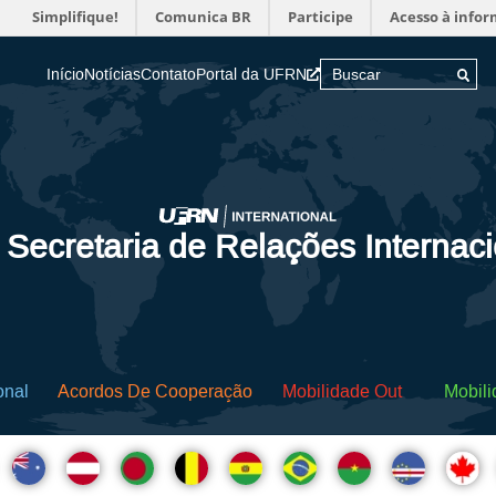
Simplifique!
Comunica BR
Participe
Acesso à info
Início
Notícias
Contato
Portal da UFRN
 Secretaria de Relações Internac
onal
Acordos De Cooperação
Mobilidade Out
Mobili