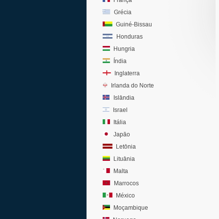
França
Grécia
Guiné-Bissau
Honduras
Hungria
Índia
Inglaterra
Irlanda do Norte
Islândia
Israel
Itália
Japão
Letônia
Lituânia
Malta
Marrocos
México
Moçambique