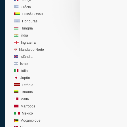
França
Grécia
Guiné-Bissau
Honduras
Hungria
Índia
Inglaterra
Irlanda do Norte
Islândia
Israel
Itália
Japão
Letônia
Lituânia
Malta
Marrocos
México
Moçambique