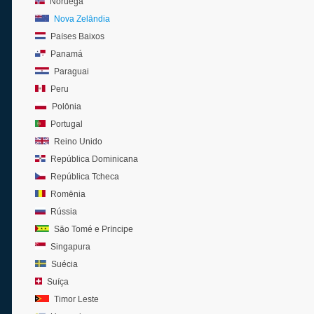
Noruega
Nova Zelândia
Países Baixos
Panamá
Paraguai
Peru
Polônia
Portugal
Reino Unido
República Dominicana
República Tcheca
Romênia
Rússia
São Tomé e Príncipe
Singapura
Suécia
Suíça
Timor Leste