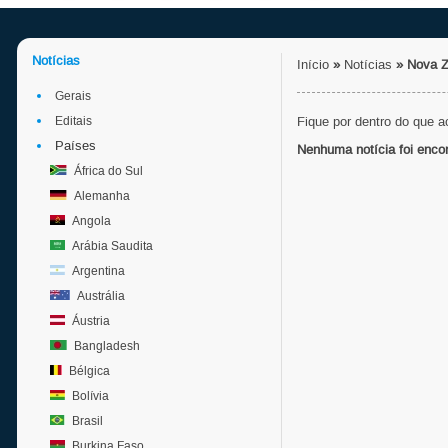
Notícias
Início
»
Notícias
»
Nova Z
Gerais
Editais
Fique por dentro do que 
Países
Nenhuma notícia foi enco
África do Sul
Alemanha
Angola
Arábia Saudita
Argentina
Austrália
Áustria
Bangladesh
Bélgica
Bolívia
Brasil
Burkina Faso