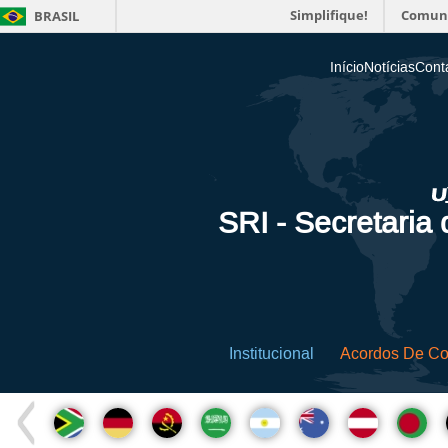
Simplifique!
Comun
BRASIL
Início
Notícias
Cont
SRI - Secretaria
Institucional
Acordos De C