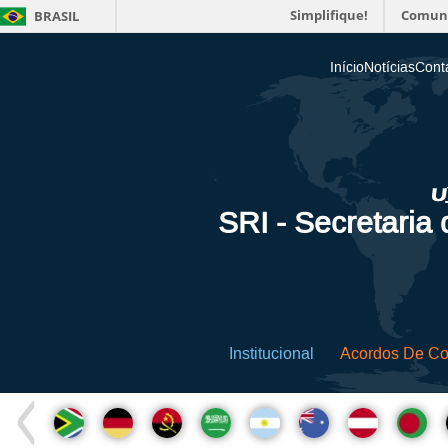
Simplifique!
Comun
BRASIL
Início
Notícias
Cont
SRI - Secretaria
Institucional
Acordos De C