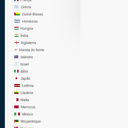
França
Grécia
Guiné-Bissau
Honduras
Hungria
Índia
Inglaterra
Irlanda do Norte
Islândia
Israel
Itália
Japão
Letônia
Lituânia
Malta
Marrocos
México
Moçambique