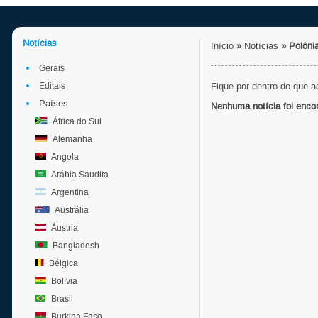
Notícias
Início
»
Notícias
»
Polôni
Gerais
Editais
Fique por dentro do que 
Países
Nenhuma notícia foi enco
África do Sul
Alemanha
Angola
Arábia Saudita
Argentina
Austrália
Áustria
Bangladesh
Bélgica
Bolívia
Brasil
Burkina Faso