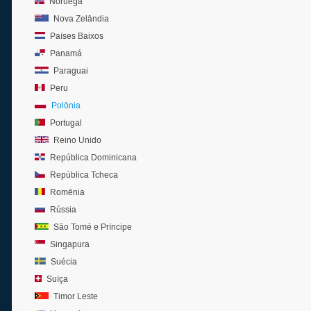
Noruega
Nova Zelândia
Países Baixos
Panamá
Paraguai
Peru
Polônia
Portugal
Reino Unido
República Dominicana
República Tcheca
Romênia
Rússia
São Tomé e Príncipe
Singapura
Suécia
Suíça
Timor Leste